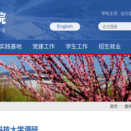
学校主页
设为
English
实践基地
党建工作
学生工作
招生就业
首页
>>
要
科技大学调研