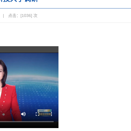
 | 点击：[
1036
] 次