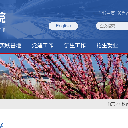
学校主页
设为
English
实践基地
党建工作
学生工作
招生就业
首页
>>
校
兴